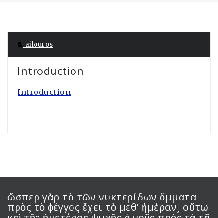
ailouros
Introduction
Introduction
ὥσπερ γὰρ τὰ τῶν νυκτερίδων ὄμματα
πρὸς τὸ ϕέγγος ἔχει τὸ μεθʹ ἡμέραν͵ οὕτω
καὶ τῆϛ ἡμετέραϛ ψυϰῆϛ ὁ νοῦϛ πρὸϛ τὰ τῇ