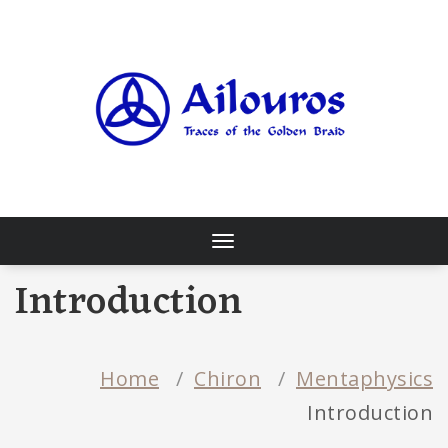
Skip
to
content
Traces of the Golden Braid
Toggle
navigation
Introduction
Home
/
Chiron
/
Mentaphysics
Introduction