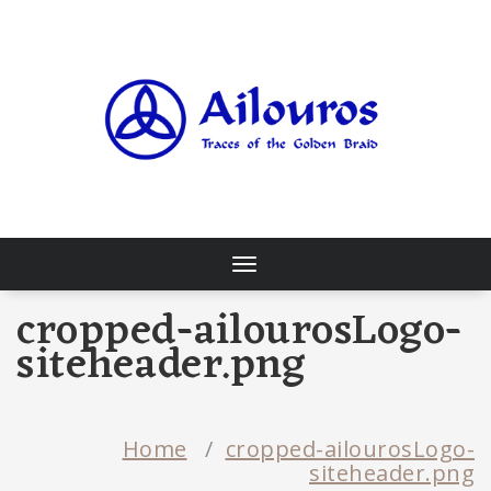
Skip
to
content
Traces of the Golden Braid
Toggle
navigation
cropped-ailourosLogo-
siteheader.png
Home
/
cropped-ailourosLogo-
siteheader.png