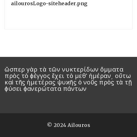
ailourosLogo-siteheader.png
ὥσπερ γὰρ τὰ τῶν νυκτερίδων ὄμματα
πρὸς τὸ ϕέγγος ἔχει τὸ μεθʹ ἡμέραν͵ οὕτω
καὶ τῆϛ ἡμετέραϛ ψυϰῆϛ ὁ νοῦϛ πρὸϛ τὰ τῇ
ϕύσει ϕανερώτατα πάντων
© 2024 Ailouros